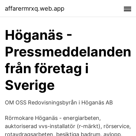
affarermrxq.web.app
Höganäs -
Pressmeddelanden
från företag i
Sverige
OM OSS Redovisningsbyrån i Höganäs AB
Rörmokare Höganäs - energiarbeten,
auktoriserad vvs-installatör (r-märkt), rörservice,
rotavdragsarbeten, besiktiga badrum, avlopp,