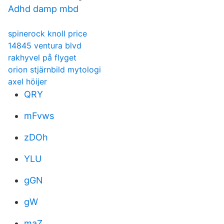
Adhd damp mbd
spinerock knoll price
14845 ventura blvd
rakhyvel på flyget
orion stjärnbild mytologi
axel höijer
QRY
mFvws
zDOh
YLU
gGN
gW
maZ