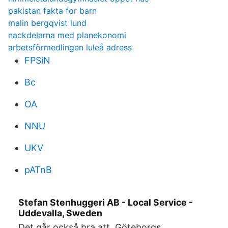
pakistan fakta for barn
malin bergqvist lund
nackdelarna med planekonomi
arbetsförmedlingen luleå adress
FPSiN
Bc
OA
NNU
UKV
pATnB
Stefan Stenhuggeri AB - Local Service -
Uddevalla, Sweden
Det går också bra att Göteborgs