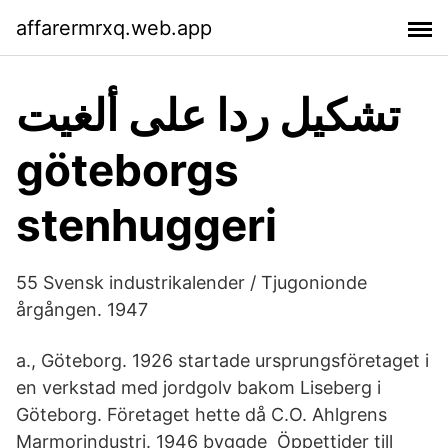
affarermrxq.web.app
تشكيل ردا على ألغيت
göteborgs
stenhuggeri
55 Svensk industrikalender / Tjugonionde
årgången. 1947
a., Göteborg. 1926 startade ursprungsföretaget i
en verkstad med jordgolv bakom Liseberg i
Göteborg. Företaget hette då C.O. Ahlgrens
Marmorindustri. 1946 byggde Öppettider till