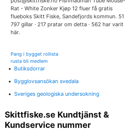
post@skittfiske.no Fishmadman Tube Mouse-
Rat - White Zonker Kjøp 12 fluer få gratis
flueboks Skitt Fiske, Sandefjords kommun. 51
797 gillar · 217 pratar om detta · 562 har varit
här.
Pang i bygget rollista
rusta bli medlem
Butiksdorrar
Bygglovsansökan svedala
Sveriges geologiska undersokning
Skittfiske.se Kundtjänst &
Kundservice nummer