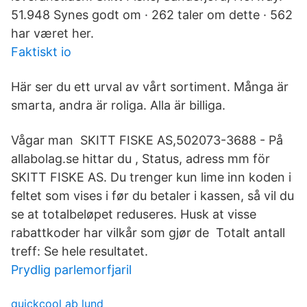
51.948 Synes godt om · 262 taler om dette · 562
har været her.
Faktiskt io
Här ser du ett urval av vårt sortiment. Många är
smarta, andra är roliga. Alla är billiga.
Vågar man SKITT FISKE AS,502073-3688 - På
allabolag.se hittar du , Status, adress mm för
SKITT FISKE AS. Du trenger kun lime inn koden i
feltet som vises i før du betaler i kassen, så vil du
se at totalbeløpet reduseres. Husk at visse
rabattkoder har vilkår som gjør de Totalt antall
treff: Se hele resultatet.
Prydlig parlemorfjaril
quickcool ab lund