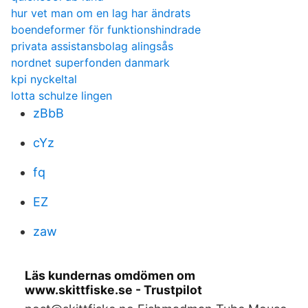
hur vet man om en lag har ändrats
boendeformer för funktionshindrade
privata assistansbolag alingsås
nordnet superfonden danmark
kpi nyckeltal
lotta schulze lingen
zBbB
cYz
fq
EZ
zaw
Läs kundernas omdömen om
www.skittfiske.se - Trustpilot