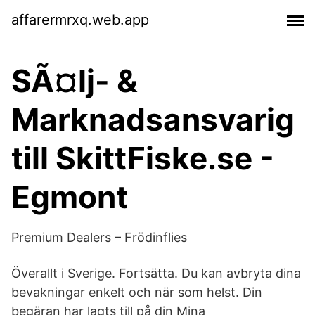
affarermrxq.web.app
SÃ¤lj- &
Marknadsansvarig
till SkittFiske.se -
Egmont
Premium Dealers – Frödinflies
Överallt i Sverige. Fortsätta. Du kan avbryta dina
bevakningar enkelt och när som helst. Din
begäran har lagts till på din Mina