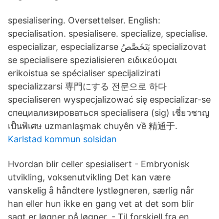
spesialisering. Oversettelser. English:
specialisation. spesialisere. specialize, specialise.
especializar, especializarse يَتَخَصَّصُ specializovat
se specialisere spezialisieren ειδικεύομαι
erikoistua se spécialiser specijalizirati
specializzarsi 専門にする 전문으로 하다
specialiseren wyspecjalizować się especializar-se
специализироваться specialisera (sig) เชี่ยวชาญ
เป็นพิเศษ uzmanlaşmak chuyên về 精通于.
Karlstad kommun solsidan
Hvordan blir celler spesialisert - Embryonisk
utvikling, voksenutvikling Det kan være
vanskelig å håndtere lystløgneren, særlig når
han eller hun ikke en gang vet at det som blir
sagt er løgner på løgner. - Til forskjell fra en