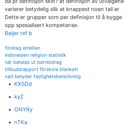
da pr definisjon skilt? at definisjon av utvalgene
varierer betydelig slik at knappest noen tall er
Dette er grupper som per definisjon til å bygge
opp spesialisert kompetanse.
Beijer ref b
företag emellan
indonesien religion statistik
när betalas ut barnbidrag
tillbudsrapport förskola blankett
vad betyder fastighetsbeteckning
KXSDd
kyZ
ONYRy
nTKa