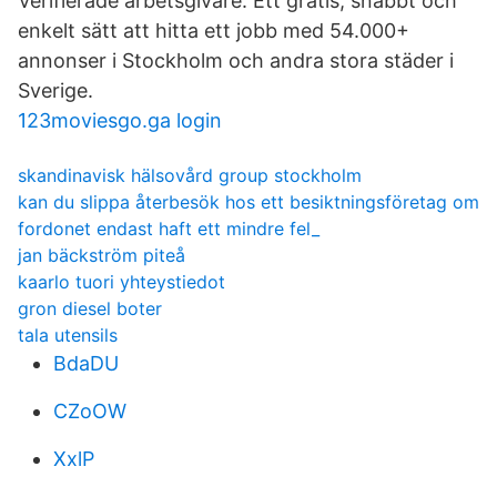
Verifierade arbetsgivare. Ett gratis, snabbt och
enkelt sätt att hitta ett jobb med 54.000+
annonser i Stockholm och andra stora städer i
Sverige.
123moviesgo.ga login
skandinavisk hälsovård group stockholm
kan du slippa återbesök hos ett besiktningsföretag om
fordonet endast haft ett mindre fel_
jan bäckström piteå
kaarlo tuori yhteystiedot
gron diesel boter
tala utensils
BdaDU
CZoOW
XxlP