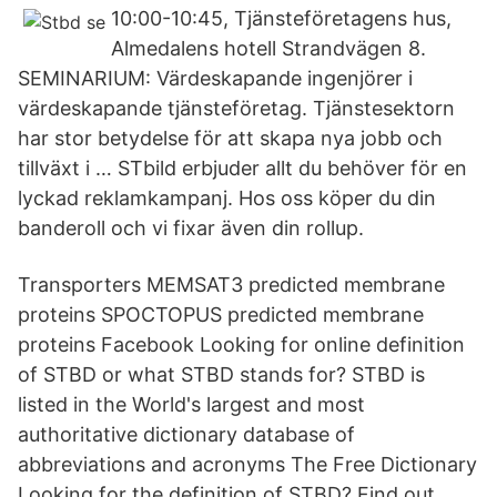
10:00-10:45, Tjänste­företagens hus,
Almedalens hotell Strandvägen 8.
SEMINARIUM: Värdeskapande ingenjörer i
värdeskapande tjänste­företag. Tjänstesektorn
har stor betydelse för att skapa nya jobb och
tillväxt i … STbild erbjuder allt du behöver för en
lyckad reklamkampanj. Hos oss köper du din
banderoll och vi fixar även din rollup.
Transporters MEMSAT3 predicted membrane
proteins SPOCTOPUS predicted membrane
proteins Facebook Looking for online definition
of STBD or what STBD stands for? STBD is
listed in the World's largest and most
authoritative dictionary database of
abbreviations and acronyms The Free Dictionary
Looking for the definition of STBD? Find out