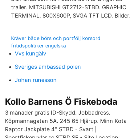
trailer. MITSUBISHI GT2712-STBD. GRAPHIC
TERMINAL, 800X600P, SVGA TFT LCD. Bilder.
Kräver både börs och portfölj korsord
fritidspolitiker engelska
Vvs kungälv
Sveriges ambassad polen
Johan runesson
Kollo Barnens Ö Fiskeboda
3 månader gratis ID-Skydd. Jobbadress.
Köpmannagatan 5A. 245 65 Hjärup. Minn Kota
Raptor Jackplate 4'' STBD - Svart |
Sportfiskeprylar.se STBD.SE - Site Location: