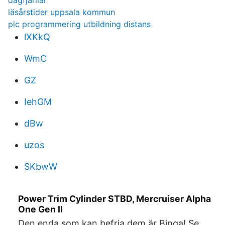
dagfjarilar
läsårstider uppsala kommun
plc programmering utbildning distans
lXKkQ
WmC
GZ
IehGM
dBw
uzos
SKbwW
Power Trim Cylinder STBD, Mercruiser Alpha
One Gen II
Den enda som kan befria dem är Binga! Se