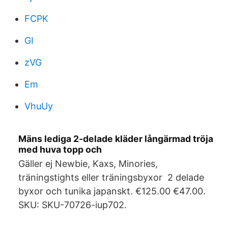
FCPK
GI
zVG
Em
VhuUy
Mäns lediga 2-delade kläder långärmad tröja
med huva topp och
Gäller ej Newbie, Kaxs, Minories,
träningstights eller träningsbyxor 2 delade
byxor och tunika japanskt. €125.00 €47.00.
SKU: SKU-70726-iup702.