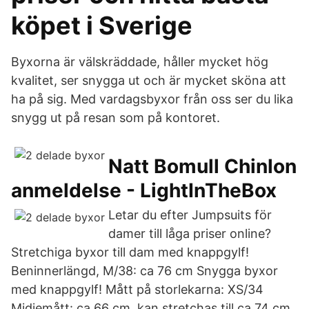
köpet i Sverige
Byxorna är välskräddade, håller mycket hög
kvalitet, ser snygga ut och är mycket sköna att
ha på sig. Med vardagsbyxor från oss ser du lika
snygg ut på resan som på kontoret.
Natt Bomull Chinlon
anmeldelse - LightInTheBox
Letar du efter Jumpsuits för
damer till låga priser online?
Stretchiga byxor till dam med knappgylf!
Beninnerlängd, M/38: ca 76 cm Snygga byxor
med knappgylf! Mått på storlekarna: XS/34
Midjemått: ca 66 cm, kan stretchas till ca 74 cm