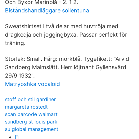
Och Byxor Marinblå - 2. 1 2.
Biståndshandläggare sollentuna
Sweatshirtset i två delar med huvtröja med
dragkedja och joggingbyxa. Passar perfekt för
träning.
Storlek: Small. Färg: mörkblå. Tygetikett: "Arvid
Sandberg Malmslätt. Herr löjtnant Gyllensvärd
29/9 1932".
Matryoshka vocaloid
stoff och stil gardiner
margareta rostedt
scan barcode walmart
sundberg st louis park
su global management
Fj